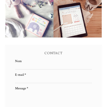
UPDATE SOMMEIL DE
╳ FREEBIE - BULLET
BÉBÉ : COMMENT
JOURNAL DIGITAL 2021
S'ENDORT MLLE À
(EXTRAIT)
BIENTÔT 1 AN
CONTACT
Nom
E-mail
*
Message
*