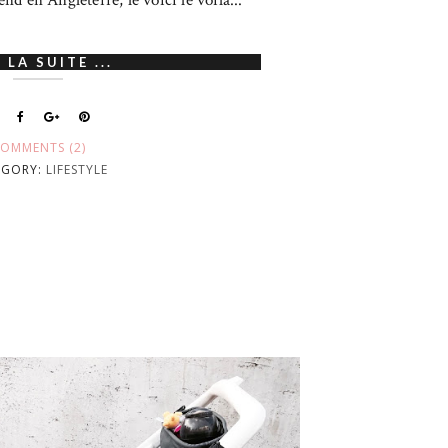
d en Angleterre, le voici le voila...
 LA SUITE ...
OMMENTS (2)
EGORY:
LIFESTYLE