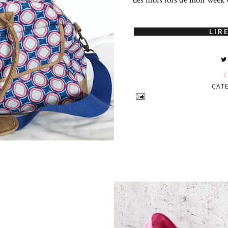
des mois lors de mon week en
LIRE
C
CAT