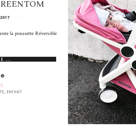
GREENTOM
 2017
sente la poussette Réversible
E ...
0)
TE
,
ENFANT