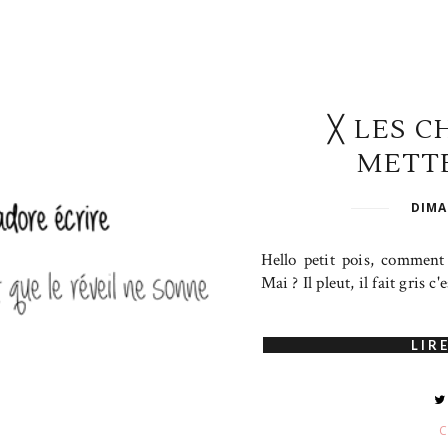
╳ LES C
METTE
DIMA
Hello petit pois, commen
Mai ? Il pleut, il fait gris c
LIRE
C