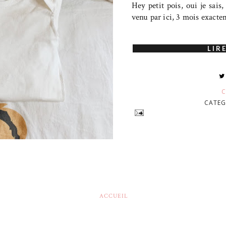
Hey petit pois, oui je sais,
venu par ici, 3 mois exacte
LIRE
C
CATEG
ACCUEIL