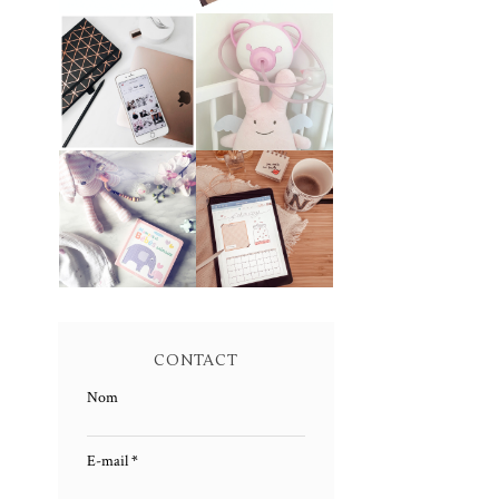
╳ COMMENT
NOSIBOO :
AVOIR UN
L'ASPIRATEUR
JOLI FEED
NASAL
INSTAGRAM
UPDATE
SOMMEIL DE
╳ FREEBIE -
BÉBÉ :
BULLET
COMMENT
JOURNAL
S'ENDORT
DIGITAL 2021
MLLE À
(EXTRAIT)
BIENTÔT 1 AN
CONTACT
Nom
E-mail
*