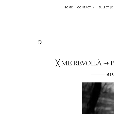
HOME
CONTACT
BULLET J
╳ ME REVOILÀ ⇢ P
MER