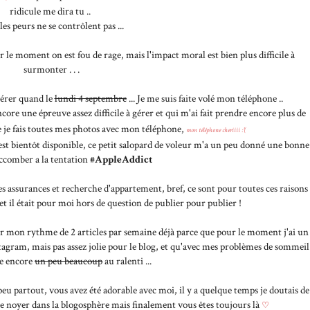
ridicule me dira tu ..
les peurs ne se contrôlent pas ...
le moment on est fou de rage, mais l'impact moral est bien plus difficile à
surmonter . . .
gérer quand le
lundi 4 septembre
... Je me suis faite volé mon téléphone ..
encore une épreuve assez difficile à gérer et qui m'ai fait prendre encore plus de
e je fais toutes mes photos avec mon téléphone,
mon téléphone cheriiii :'(
est bientôt disponible, ce petit salopard de voleur m'a un peu donné une bonne
ccomber a la tentation
#AppleAddict
es assurances et recherche d'appartement, bref, ce sont pour toutes ces raisons
 et il était pour moi hors de question de publier pour publier !
r mon rythme de 2 articles par semaine déjà parce que pour le moment j'ai un
nstagram, mais pas assez jolie pour le blog, et qu'avec mes problèmes de sommeil
ne encore
un peu beaucoup
au ralenti ...
eu partout, vous avez été adorable avec moi, il y a quelque temps je doutais de
re noyer dans la blogosphère mais finalement vous êtes toujours là
♡