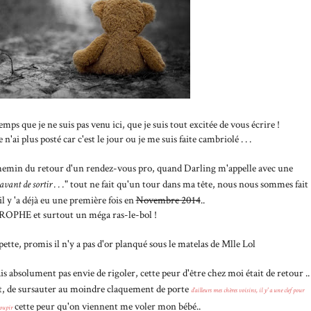
emps que je ne suis pas venu ici, que je suis tout excitée de vous écrire !
e n'ai plus posté car c'est le jour ou je me suis faite cambriolé . . .
 chemin du retour d'un rendez-vous pro, quand Darling m'appelle avec une
vant de sortir . . .
" tout ne fait qu'un tour dans ma tête, nous nous sommes fait
il y 'a déjà eu une première fois en
Novembre 2014
..
PHE et surtout un méga ras-le-bol !
pette, promis il n'y a pas d'or planqué sous le matelas de Mlle Lol
s absolument pas envie de rigoler, cette peur d'être chez moi était de retour ..
t, de sursauter au moindre claquement de porte
d'ailleurs mes chères voisins, il y' a une clef pour
cette peur qu'on viennent me voler mon bébé..
soupir