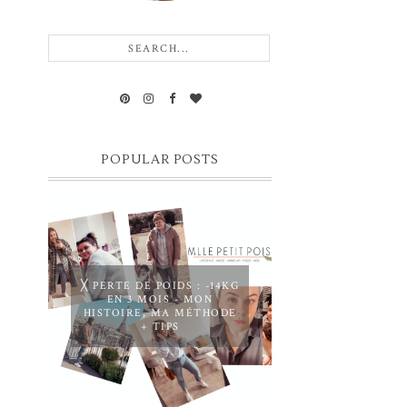
POPULAR POSTS
╳ PERTE DE POIDS : -14KG
EN 3 MOIS - MON
HISTOIRE, MA MÉTHODE
+ TIPS