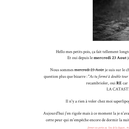
Hello mes petits pois, ça fait tellement longt
Et oui depuis le
mercredi 23 Aout
j
Nous sommes
mercredi 23 Août
je suis sur le
question plus que bizarre : "
As tu fermé à double tour a
recambrioler, oui
RE
car 
LA CATASTRO
Il n'y a rien à voler chez moi saperlipo
Aujourd'hui j'en rigole mais à ce moment la je n'avai
cette peur qui m'empêche encore de dormir la nui
fermer vos portes au lieu de la claquer... #