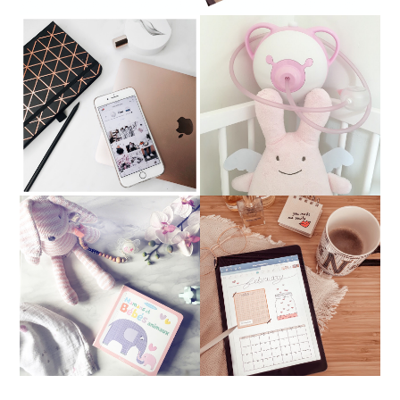
╳ COMMENT AVOIR UN
NOSIBOO :
JOLI FEED INSTAGRAM
L'ASPIRATEUR NASAL
UPDATE SOMMEIL DE
╳ FREEBIE - BULLET
BÉBÉ : COMMENT
JOURNAL DIGITAL 2021
S'ENDORT MLLE À
(EXTRAIT)
BIENTÔT 1 AN